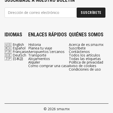
SUSCRÍBETE
IDIOMAS
ENLACES RÁPIDOS
QUIÉNES SOMOS
🇺🇸 English
Historia
Acerca de es.sma.mx
🇲🇽 Español
Planea tu viaje
Suscríbete
🇫🇷 Française
Aeropuertos cercanos
Contáctenos
🇩🇪 Deutsch
Transporte
Todos los artículos
🇯🇵 日本語
Alojamientos
Todas las etiquetas
Alquiler
Política de privacidad
Como comprar una casa
Aviso de cookies
Condiciones de uso
© 2026 sma.mx