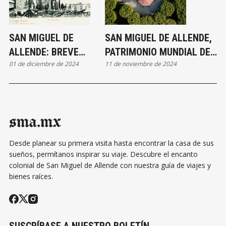
SAN MIGUEL DE
SAN MIGUEL DE ALLENDE,
ALLENDE: BREVE
PATRIMONIO MUNDIAL DE
01 de diciembre de 2024
11 de noviembre de 2024
HISTORIA DESDE SUS
LA UNESCO:
INICIOS COMO SAN
IMPORTANCIA, LOGROS Y
MIGUEL EL GRANDE
POSICIÓN MUNDIAL
sma.mx
Desde planear su primera visita hasta encontrar la casa de sus
sueños, permítanos inspirar su viaje. Descubre el encanto
colonial de San Miguel de Allende con nuestra guía de viajes y
bienes raíces.
SUSCRÍBASE A NUESTRO BOLETÍN