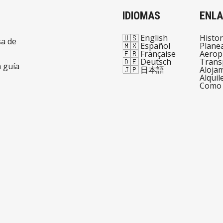
IDIOMAS
ENLA
🇺🇸 English
Histor
sa de
🇲🇽 Español
Planea
🇫🇷 Française
Aerop
🇩🇪 Deutsch
Trans
a guía
🇯🇵 日本語
Aloja
Alquil
Como 