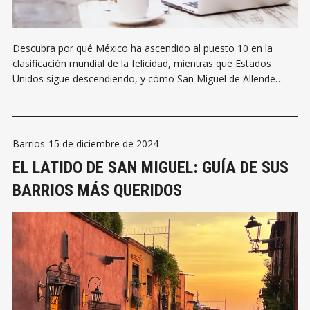
Descubra por qué México ha ascendido al puesto 10 en la
clasificación mundial de la felicidad, mientras que Estados
Unidos sigue descendiendo, y cómo San Miguel de Allende
ofrece a los estadounidenses un paraíso asequible con una
sanidad, una educación y una comunidad de primera clase,
transformando los ahorros para la jubilación en décadas de
vida elevada.
Barrios
-
15 de diciembre de 2024
EL LATIDO DE SAN MIGUEL: GUÍA DE SUS
BARRIOS MÁS QUERIDOS