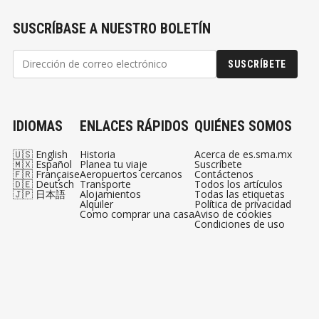
SUSCRÍBASE A NUESTRO BOLETÍN
SUSCRÍBETE
IDIOMAS
ENLACES RÁPIDOS
QUIÉNES SOMOS
🇺🇸 English
Historia
Acerca de es.sma.mx
🇲🇽 Español
Planea tu viaje
Suscríbete
🇫🇷 Française
Aeropuertos cercanos
Contáctenos
🇩🇪 Deutsch
Transporte
Todos los artículos
🇯🇵 日本語
Alojamientos
Todas las etiquetas
Alquiler
Política de privacidad
Como comprar una casa
Aviso de cookies
Condiciones de uso